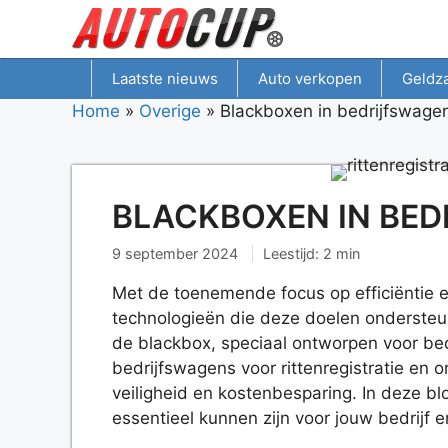
Spring
naar
inhoud
Laatste nieuws
Auto verkopen
Geldz
Home
»
Overige
»
Blackboxen in bedrijfswage
BLACKBOXEN IN BED
9 september 2024
Leestijd: 2 min
Met de toenemende focus op efficiëntie en 
technologieën die deze doelen ondersteun
de blackbox, speciaal ontworpen voor bed
bedrijfswagens voor rittenregistratie en
veiligheid en kostenbesparing. In deze 
essentieel kunnen zijn voor jouw bedrijf 