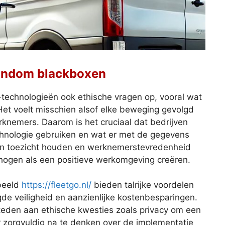
rondom blackboxen
x-technologieën ook ethische vragen op, vooral wat
 Het voelt misschien alsof elke beweging gevolgd
rknemers. Daarom is het cruciaal dat bedrijven
chnologie gebruiken en wat er met de gegevens
sen toezicht houden en werknemerstevredenheid
rhogen als een positieve werkomgeving creëren.
rbeeld
https://fleetgo.nl/
bieden talrijke voordelen
ogde veiligheid en aanzienlijke kostenbesparingen.
teden aan ethische kwesties zoals privacy om een
 zorgvuldig na te denken over de implementatie