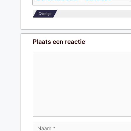
komen ze?
automerken
Overige
Plaats een reactie
Reactie
Naam