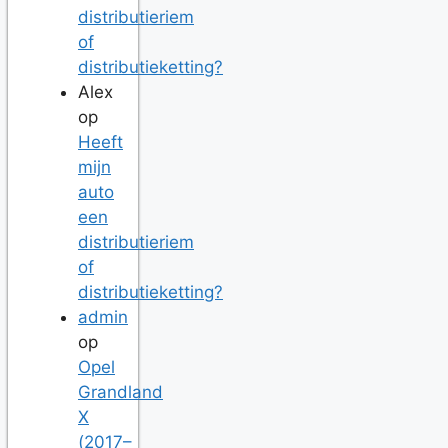
distributieriem
of
distributieketting?
Alex
op
Heeft
mijn
auto
een
distributieriem
of
distributieketting?
admin
op
Opel
Grandland
X
(2017–