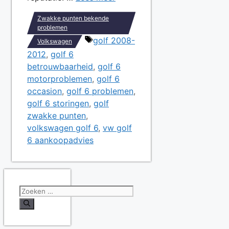
Zwakke punten bekende
problemen
Tags
golf 2008-
Volkswagen
2012
,
golf 6
betrouwbaarheid
,
golf 6
motorproblemen
,
golf 6
occasion
,
golf 6 problemen
,
golf 6 storingen
,
golf
zwakke punten
,
volkswagen golf 6
,
vw golf
6 aankoopadvies
Zoek
naar: