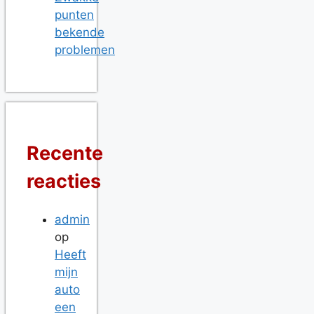
punten
bekende
problemen
Recente
reacties
admin
op
Heeft
mijn
auto
een