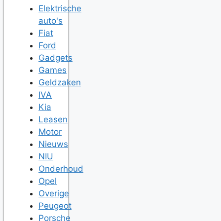
Elektrische
auto's
Fiat
Ford
Gadgets
Games
Geldzaken
IVA
Kia
Leasen
Motor
Nieuws
NIU
Onderhoud
Opel
Overige
Peugeot
Porsche