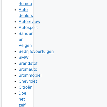
Romeo
Auto
dealers
Autoreview
Autosport
Banden
en
Velgen
Bedrijfsvoertuigen
BMW
Brandstof
Bromauto
Brommobiel
Chevrolet
Citroën
Doe
het
zelf