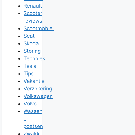
Renault
Scooter
reviews
Scootmobiel
Seat
Skoda
Storing
Techniek
Tesla
Tips
Vakantie
Verzekering
Volkswagen
Volvo
Wassen
en
poetsen
Zwakke