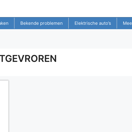
aken
Bekende problemen
Elektrische auto’s
Mee
STGEVROREN