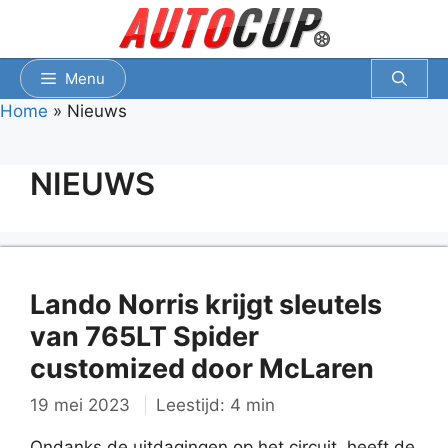
Spring
naar
inhoud
Menu
Home
»
Nieuws
NIEUWS
Lando Norris krijgt sleutels
van 765LT Spider
customized door McLaren
19 mei 2023
Leestijd: 4 min
Ondanks de uitdagingen op het circuit, heeft de