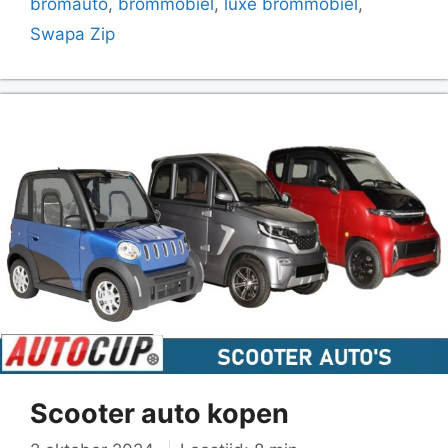
bromauto
,
brommobiel
,
luxe brommobiel
,
Swapa Zip
Scooter auto kopen