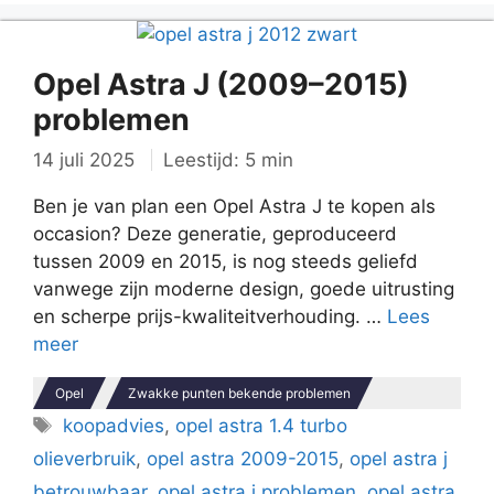
Opel Astra J (2009–2015)
problemen
14 juli 2025
Leestijd: 5 min
Ben je van plan een Opel Astra J te kopen als
occasion? Deze generatie, geproduceerd
tussen 2009 en 2015, is nog steeds geliefd
vanwege zijn moderne design, goede uitrusting
en scherpe prijs-kwaliteitverhouding. …
Lees
meer
Opel
Zwakke punten bekende problemen
Tags
koopadvies
,
opel astra 1.4 turbo
olieverbruik
,
opel astra 2009-2015
,
opel astra j
betrouwbaar
,
opel astra j problemen
,
opel astra