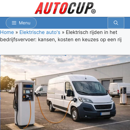
Spring
naar
inhoud
Menu
Home
»
Elektrische auto's
»
Elektrisch rijden in het
bedrijfsvervoer: kansen, kosten en keuzes op een rij