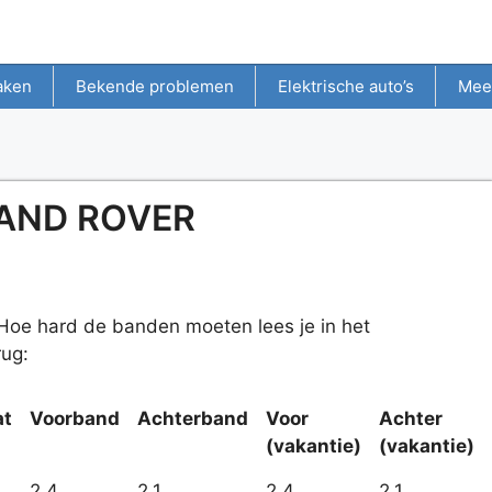
aken
Bekende problemen
Elektrische auto’s
Mee
AND ROVER
oe hard de banden moeten lees je in het
rug:
at
Voorband
Achterband
Voor
Achter
(vakantie)
(vakantie)
2.4
2.1
2.4
2.1