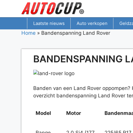
Spring
naar
inhoud
Laatste nieuws
Auto verkopen
Geldz
Home
»
Bandenspanning Land Rover
BANDENSPANNING L
Banden van een Land Rover oppompen? H
overzicht bandenspanning Land Rover te
Model
Motor
Bandenma
Range
2.0 Si4 (177
225/65 R17