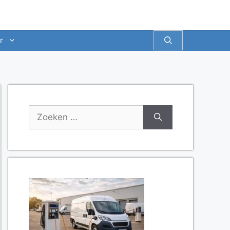
r
Zoek
naar: