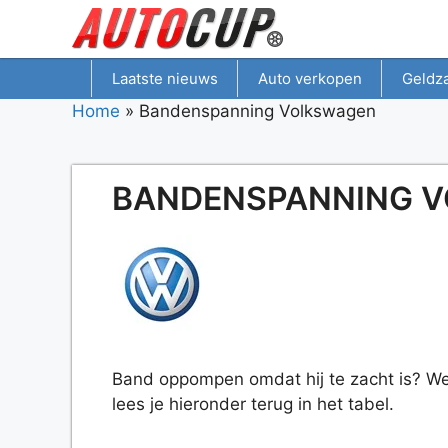
Spring
naar
inhoud
Laatste nieuws
Auto verkopen
Geldz
Home
»
Bandenspanning Volkswagen
BANDENSPANNING 
Band oppompen omdat hij te zacht is? We
lees je hieronder terug in het tabel.