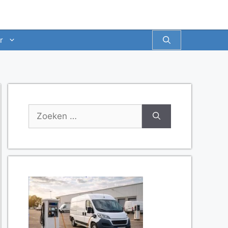
r
Zoek
naar: