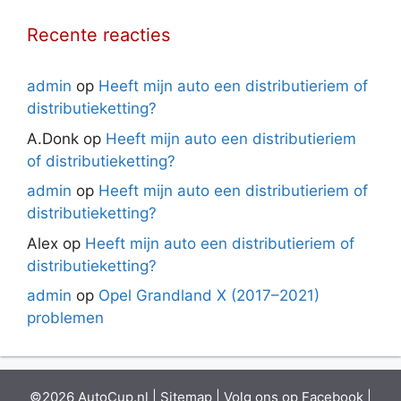
Recente reacties
admin
op
Heeft mijn auto een distributieriem of
distributieketting?
A.Donk
op
Heeft mijn auto een distributieriem
of distributieketting?
admin
op
Heeft mijn auto een distributieriem of
distributieketting?
Alex
op
Heeft mijn auto een distributieriem of
distributieketting?
admin
op
Opel Grandland X (2017–2021)
problemen
©2026 AutoCup.nl |
Sitemap
| Volg ons op
Facebook
|