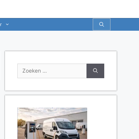
r
Zoek
naar: