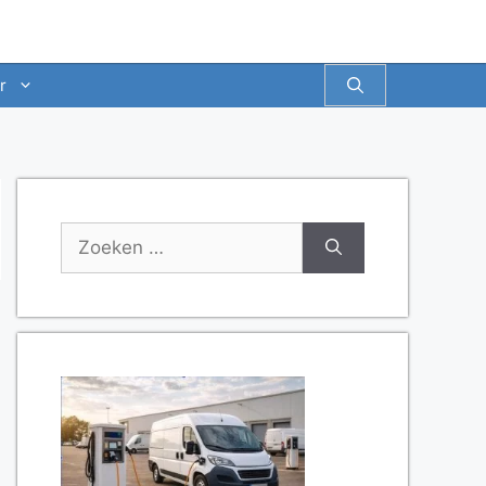
r
Zoek
naar: