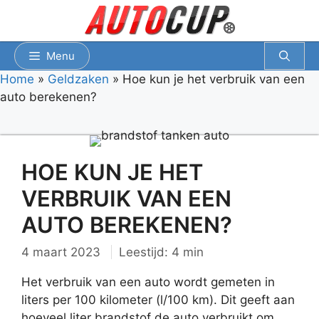
Spring
naar
inhoud
Menu
Home
»
Geldzaken
»
Hoe kun je het verbruik van een
auto berekenen?
HOE KUN JE HET
VERBRUIK VAN EEN
AUTO BEREKENEN?
4 maart 2023
Leestijd: 4 min
Het verbruik van een auto wordt gemeten in
liters per 100 kilometer (l/100 km). Dit geeft aan
hoeveel liter brandstof de auto verbruikt om