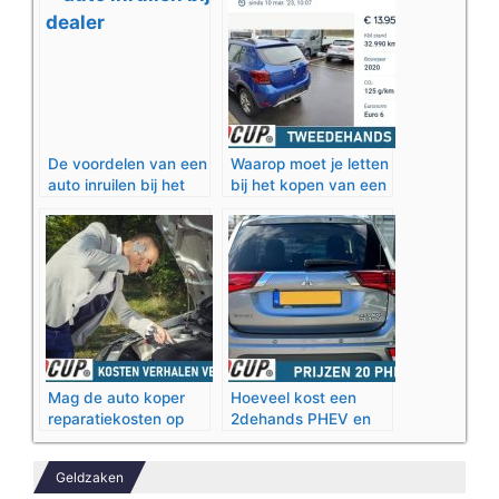
De voordelen van een
Waarop moet je letten
auto inruilen bij het
bij het kopen van een
kopen van een nieuwe
tweedehands auto?
auto
Mag de auto koper
Hoeveel kost een
reparatiekosten op
2dehands PHEV en
jouw verhalen?
welke modellen zijn
er?
Geldzaken