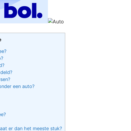
e
ee?
o?
d?
deld?
rsen?
onder een auto?
ee?
aat er dan het meeste stuk?