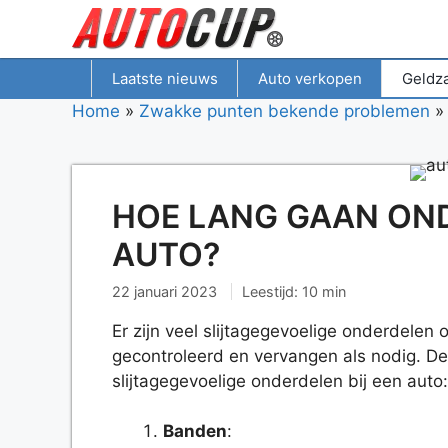
Spring
naar
inhoud
Laatste nieuws
Auto verkopen
Geldz
Home
»
Zwakke punten bekende problemen
HOE LANG GAAN ON
AUTO?
22 januari 2023
Leestijd: 10 min
Er zijn veel slijtagegevoelige onderdele
gecontroleerd en vervangen als nodig. D
slijtagegevoelige onderdelen bij een auto:
Banden
: