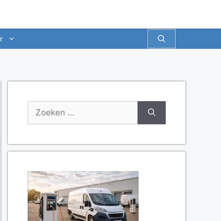
r
Zoek
naar: